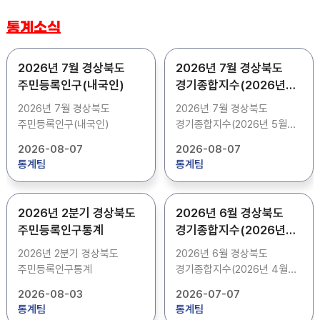
통계소식
2026년 7월 경상북도
2026년 7월 경상북도
주민등록인구(내국인)
경기종합지수(2026년
5월 통계 기준)
2026년 7월 경상북도
2026년 7월 경상북도
주민등록인구(내국인)
경기종합지수(2026년 5월
통계 기준)
2026-08-07
2026-08-07
통계팀
통계팀
2026년 2분기 경상북도
2026년 6월 경상북도
주민등록인구통계
경기종합지수(2026년
4월 통계 기준)
2026년 2분기 경상북도
2026년 6월 경상북도
주민등록인구통계
경기종합지수(2026년 4월
통계 기준)
2026-08-03
2026-07-07
통계팀
통계팀