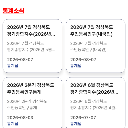
통계소식
2026년 7월 경상북도
2026년 7월 경상북도
경기종합지수(2026년
주민등록인구(내국인)
5월 통계 기준)
2026년 7월 경상북도
2026년 7월 경상북도
경기종합지수(2026년 5월
주민등록인구(내국인)
통계 기준)
2026-08-07
2026-08-07
통계팀
통계팀
2026년 2분기 경상북도
2026년 6월 경상북도
주민등록인구통계
경기종합지수(2026년
4월 통계 기준)
2026년 2분기 경상북도
2026년 6월 경상북도
주민등록인구통계
경기종합지수(2026년 4월
통계 기준)
2026-08-03
2026-07-07
통계팀
통계팀