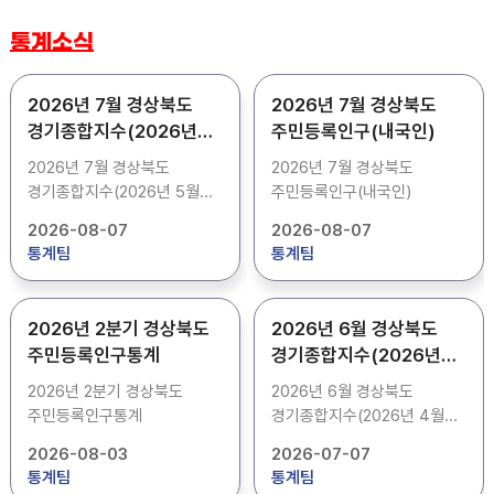
통계소식
2026년 7월 경상북도
2026년 7월 경상북도
경기종합지수(2026년
주민등록인구(내국인)
5월 통계 기준)
2026년 7월 경상북도
2026년 7월 경상북도
경기종합지수(2026년 5월
주민등록인구(내국인)
통계 기준)
2026-08-07
2026-08-07
통계팀
통계팀
2026년 2분기 경상북도
2026년 6월 경상북도
주민등록인구통계
경기종합지수(2026년
4월 통계 기준)
2026년 2분기 경상북도
2026년 6월 경상북도
주민등록인구통계
경기종합지수(2026년 4월
통계 기준)
2026-08-03
2026-07-07
통계팀
통계팀