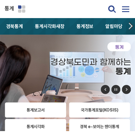
통계
경북통계
통계시각화
새창
통계정보
알림마당
통계
경상북도민과 함께하는
통계
통계보고서
국가통계포털(KOSIS)
통계시각화
경북 e-보이는 젠더통계