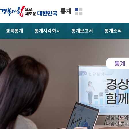
통계
경북통계
통계시각화
통계보고서
통계소식
새창
통계
경
함
경상북도와
다양한 통계