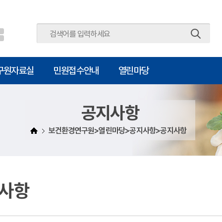
주메뉴 바로가기
본문 바로가기
구원자료실
민원접수안내
열린마당
공지사항
보건환경연구원>열린마당>공지사항>공지사항
사항