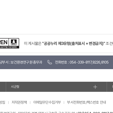
이 게시물은
"공공누리 제3유형(출처표시 + 변경금지)"
조건
당부서 : 보건환경연구원 총무과
전화번호 : 054-339-8117,8226,8105
시군청
방침
저작권정책
이메일무단수집거부
부서전화번호/팩스번호 안내