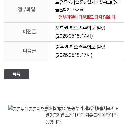
도유 특허기술 통상실시 처분공고(우라
첨부파일
늄흡착기).hwpx
첨부파일이 다운로드 되지 않을 때
포항권역 오존주의보 발령
이전글
(2026.05.18. 14시)
경주권역 오존주의보 발령
다음글
(2026.05.18. 17시)
목록
이 게시물은
"공공누리 제3유형(출처표시 +
변경금지)"
조건에 따라 자유롭게 이용이 가
능합니다.