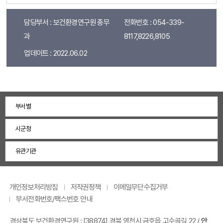
담당부서 : 보건환경연구원 총무
전화번호 : 054-339-
과
8117,8226,8105
업데이트 : 2022.06.02
부서별
시군청
유관기관
개인정보처리방침
저작권정책
이메일무단수집거부
부서전화번호/팩스번호 안내
경상북도 보건환경연구원 :
[38874] 경북 영천시 금호읍 고수골길 22
/
안