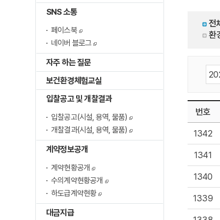
SNS 소통
전
페이스북
환
네이버 블로그
자주 하는 질문
보건환경체험교실
입찰공고 및 개찰결과
번호
입찰공고(시설, 용역, 물품)
개찰결과(시설, 용역, 물품)
1342
계약정보공개
1341
계약현황공개
1340
수의계약현황공개
하도급계약현황
1339
대금지급
1338