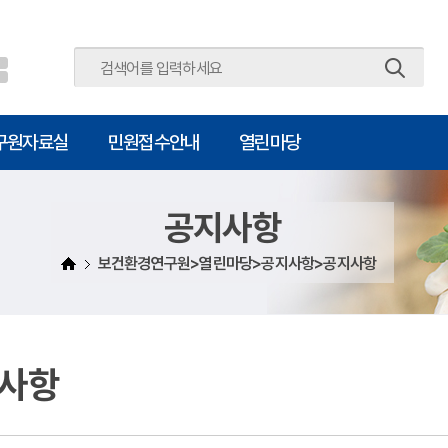
주메뉴 바로가기
본문 바로가기
구원자료실
민원접수안내
열린마당
공지사항
보건환경연구원>열린마당>공지사항>공지사항
사항