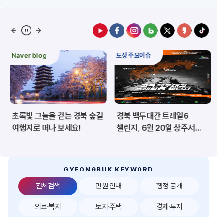
예산/재정/계약/세금
농업/축산
산림
해양/수산
Naver blog
도정 주요이슈
보건·복지/여성/장애인
문화/관광/음식
재난/안전/재해
산업/토지/주택
초록빛 그늘을 걷는 경북 숲길
경북 백두대간 트레일6
환경
시험정보
여행지로 떠나 보세요!
챌린지, 6월 20일 상주서
개막
경제
디지털아카이브
투자유치
공공데이터&통계
GYEONGBUK KEYWORD
전체검색
민원·안내
행정·공개
의료·복지
토지·주택
경제·투자