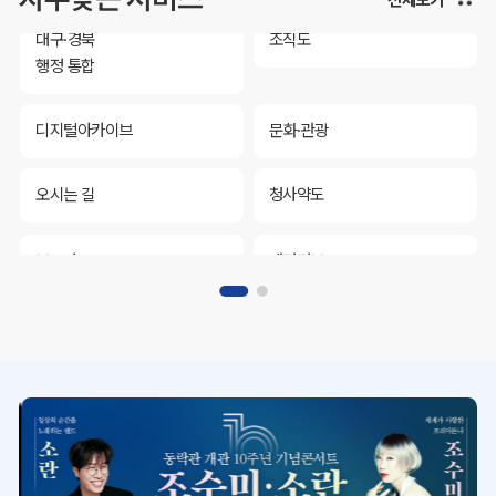
대구·경북
조직도
행정 통합
디지털아카이브
문화·관광
오시는 길
청사약도
보도자료
재정정보
K보듬 6000
클린신고
정보공개
대구·경북
조직도
행정 통합