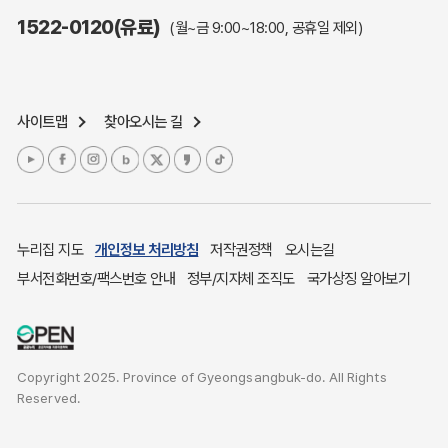
주민참여예산제도
1522-0120(유료)
(월~금 9:00~18:00, 공휴일 제외)
정보공개포털
노인복지
응급의료기관안내
사이트맵
찾아오시는 길
여성복지
장애인 복지시책
청소년복지
개별주택공시가격
귀농귀촌종합지원센터
누리집 지도
개인정보 처리방침
저작권정책
오시는길
부동산중개보수 안내
부서전화번호/팩스번호 안내
정부/지자체 조직도
국가상징 알아보기
조상 땅 찾기
토지이용계획
국내 투자인센티브
Copyright 2025. Province of Gyeongsangbuk-do. All Rights
농산물시세
Reserved.
소비자물가
소비자행복센터