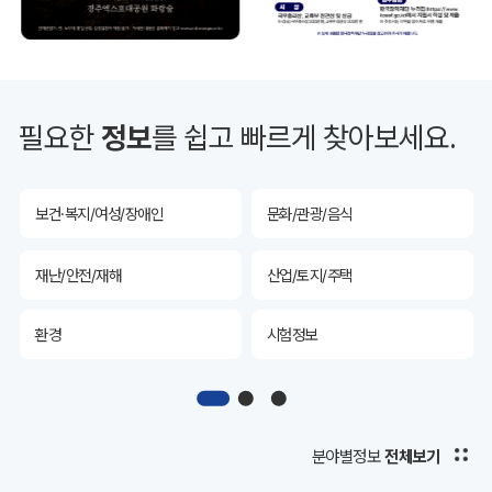
투자유치
공공데이터&통계
예산/재정/계약/세금
농업/축산
필요한
정보
를 쉽고 빠르게 찾아보세요.
산림
해양/수산
보건·복지/여성/장애인
문화/관광/음식
재난/안전/재해
산업/토지/주택
환경
시험정보
경제
디지털아카이브
투자유치
공공데이터&통계
분야별정보
전체보기