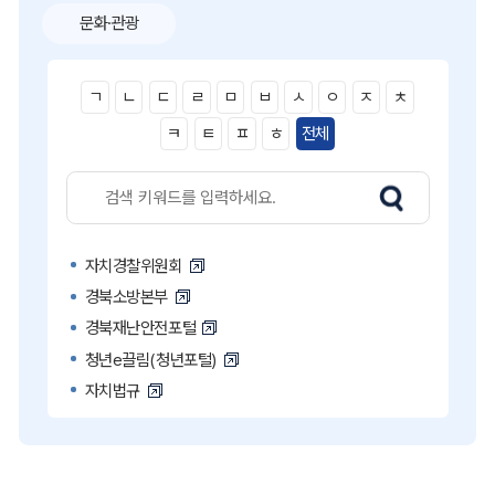
문화·관광
ㄱ
ㄴ
ㄷ
ㄹ
ㅁ
ㅂ
ㅅ
ㅇ
ㅈ
ㅊ
ㅋ
ㅌ
ㅍ
ㅎ
전체
자치경찰위원회
경북소방본부
경북재난안전포털
청년e끌림(청년포털)
자치법규
고액·상습 체납자 명단
국민콜110
공직비리 익명신고