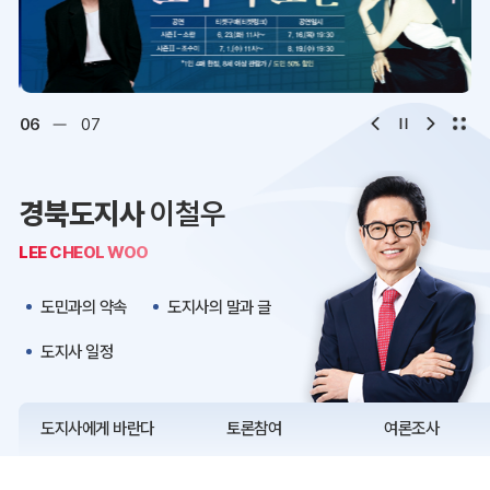
디지털아카이브
문화·관광
오시는 길
청사약도
06
07
보도자료
재정정보
경북도지사
이철우
K보듬 6000
클린신고
LEE CHEOL WOO
정보공개
도민과의 약속
도지사의 말과 글
도지사 일정
도지사에게 바란다
토론참여
여론조사