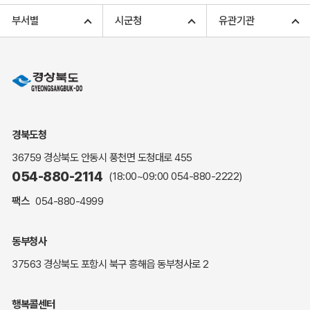
고향사랑기부 아너스 클럽
부서별
시군청
유관기관
고향사랑기부 안내
무인민원발급
민원상담
민원안내
민원편람(민원서식)
여권안내
경북도청
해명·설명자료
36759 경상북도 안동시 풍천면 도청대로 455
자주하는 질문
054-880-2114
(18:00~09:00
054-880-2222
)
정부24(민원서식)
팩스
054-880-4999
복지신문고
계약정보공개
동부청사
경북공공데이터&통계
37563 경상북도 포항시 북구 흥해읍 동부청사로 2
세입세출예산서
수의계약 현황공개
행복콜센터
업무추진비 공개