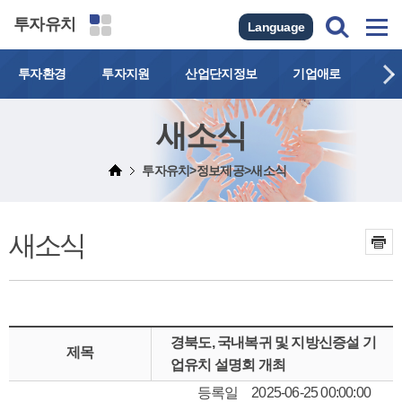
투자유치
Language
투자환경
투자지원
산업단지정보
기업애로
연락
새소식
투자유치>정보제공>새소식
새소식
경북도, 국내복귀 및 지방신증설 기
제목
업유치 설명회 개최
등록일
2025-06-25 00:00:00