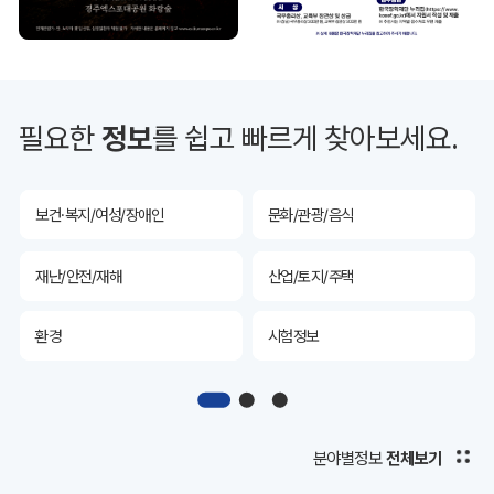
투자유치
공공데이터&통계
예산/재정/계약/세금
농업/축산
필요한
정보
를 쉽고 빠르게 찾아보세요.
산림
해양/수산
보건·복지/여성/장애인
문화/관광/음식
재난/안전/재해
산업/토지/주택
환경
시험정보
경제
디지털아카이브
투자유치
공공데이터&통계
분야별정보
전체보기