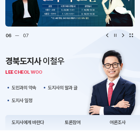
디지털아카이브
문화·관광
오시는 길
청사약도
06
07
보도자료
재정정보
경북도지사
이철우
K보듬 6000
클린신고
LEE CHEOL WOO
정보공개
도민과의 약속
도지사의 말과 글
도지사 일정
도지사에게 바란다
토론참여
여론조사