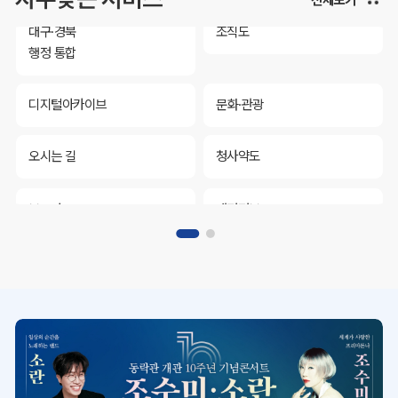
대구·경북
조직도
행정 통합
디지털아카이브
문화·관광
오시는 길
청사약도
보도자료
재정정보
K보듬 6000
클린신고
정보공개
대구·경북
조직도
행정 통합