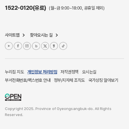
주민참여예산제도
1522-0120(유료)
(월~금 9:00~18:00, 공휴일 제외)
정보공개포털
노인복지
응급의료기관안내
사이트맵
찾아오시는 길
여성복지
장애인 복지시책
청소년복지
개별주택공시가격
귀농귀촌종합지원센터
누리집 지도
개인정보 처리방침
저작권정책
오시는길
부동산중개보수 안내
부서전화번호/팩스번호 안내
정부/지자체 조직도
국가상징 알아보기
조상 땅 찾기
토지이용계획
국내 투자인센티브
Copyright 2025. Province of Gyeongsangbuk-do. All Rights
농산물시세
Reserved.
소비자물가
소비자행복센터