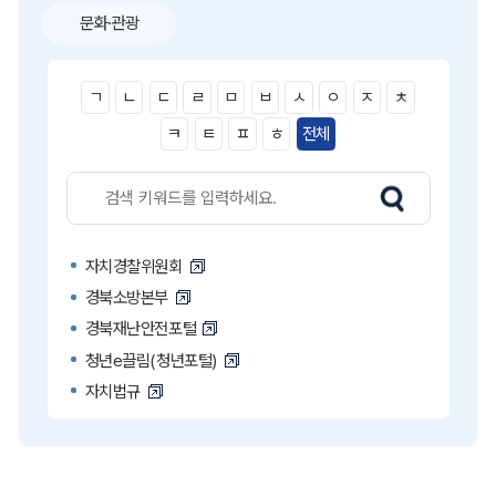
문화·관광
ㄱ
ㄴ
ㄷ
ㄹ
ㅁ
ㅂ
ㅅ
ㅇ
ㅈ
ㅊ
ㅋ
ㅌ
ㅍ
ㅎ
전체
자치경찰위원회
경북소방본부
경북재난안전포털
청년e끌림(청년포털)
자치법규
고액·상습 체납자 명단
국민콜110
공직비리 익명신고