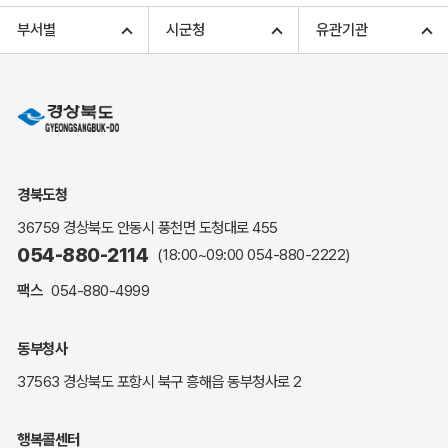
고향사랑기부 아너스 클럽
부서별
시군청
유관기관
고향사랑기부 안내
무인민원발급
민원상담
민원안내
민원편람(민원서식)
여권안내
경북도청
해명·설명자료
36759 경상북도 안동시 풍천면 도청대로 455
자주하는 질문
054-880-2114
(18:00~09:00
054-880-2222
)
정부24(민원서식)
팩스
054-880-4999
복지신문고
계약정보공개
동부청사
경북공공데이터&통계
37563 경상북도 포항시 북구 흥해읍 동부청사로 2
세입세출예산서
수의계약 현황공개
행복콜센터
업무추진비 공개