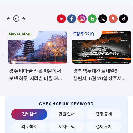
예산/재정/계약/세금
농업/축산
산림
해양/수산
Naver blog
도정 주요이슈
보건·복지/여성/장애인
문화/관광/음식
재난/안전/재해
산업/토지/주택
경주 바다 끝 작은 마을에서
경북 백두대간 트레일6
환경
시험정보
보낸 하루, 자리밭 마을 여름
챌린지, 6월 20일 상주서
이야기
개막
경제
디지털아카이브
투자유치
공공데이터&통계
GYEONGBUK KEYWORD
전체검색
민원·안내
행정·공개
의료·복지
토지·주택
경제·투자