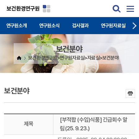
주메뉴 바로가기
본문 바로가기
보건환경연구원
연구원소개
연구원소식
검사결과
연구원자료실
보건분야
보건환경연구원>연구원자료실>자료실>보건분야
보건분야
[부적합 (수입)식품] 긴급회수 알
제목
림(25. 9. 23.)