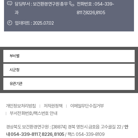
담당부서 : 보건환경연구원 총무
전화번호 : 054-339-
과
8117,8226,8105
업데이트 : 2025.07.02
부서별
시군청
유관기관
개인정보처리방침
저작권정책
이메일무단수집거부
부서전화번호/팩스번호 안내
경상북도 보건환경연구원 :
[38874] 경북 영천시 금호읍 고수골길 22
/
안
내 054-339-8117, 8226, 8105
/ 팩스 054-339-8109