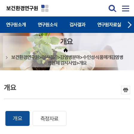
주메뉴 바로가기
본문 바로가기
보건환경연구원
연구원소개
연구원소식
검사결과
연구원자료실
개요
보건환경연구원>검사결과>감염병분야>수인성·식품매개감염병
병원체 감시사업>개요
개요
개요
측정자료