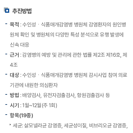
추진방법
목적
: 수인성ㆍ식품매개감염병 병원체 감염환자의 원인병
원체 확인 및 병원체의 다양한 특성 분석으로 유행 발생에
신속 대응
근거
: 감염병의 예방 및 관리에 관한 법률 제2조 제16호, 제
4조
대상
: 수인성ㆍ식품매개감염병 병원체 감시사업 참여 의료
기관에 내원한 의심환자
방법
: 배양검사, 유전자검출검사, 항원검출검사 등
시기
: 1월~12월(주 1회)
항목(19종)
세균: 살모넬라균 감염증, 세균성이질, 비브리오균 감염증,