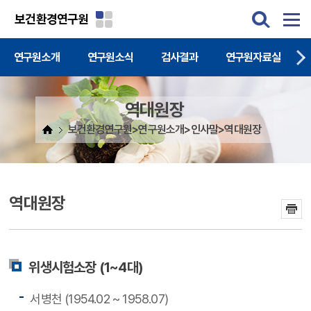
주메뉴 바로가기
본문 바로가기
보건환경연구원
연구원소개
연구원소식
검사결과
연구원자료실
역대원장
보건환경연구원>연구원소개>인사말>역대원장
역대원장
위생시험소장 (1~4대)
서병천 (1954.02 ~ 1958.07)