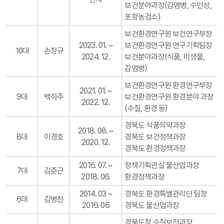
보건분야과장(감염병, 수인성,
포항농검소)
보건환경연구원 보건연구부장
2023. 01. ~
보건환경연구원 연구기획팀장
10대
손창규
2024. 12.
보건분야과장(식품, 미생물,
감염병)
보건환경연구원 환경연구부장
2021. 01. ~
9대
백하주
보건환경연구원 환경분야 과장
2022. 12.
(수질, 환경 등)
경북도 식품의약과장
2018. 08. ~
8대
이경호
경북도 보건정책과장
2020. 12.
경북도 환경정책과장
2016. 07. ~
정책기획관실 물산업과장
7대
김준근
2018. 06.
환경정책과장
2014. 03 ~
경북도 환경특별관리단 팀장
6대
김병찬
2016. 06
경북도 물산업과장
경북도청 수질보전과장