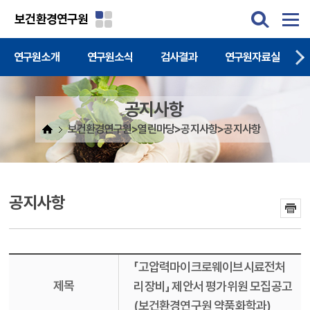
주메뉴 바로가기
본문 바로가기
보건환경연구원
연구원소개
연구원소식
검사결과
연구원자료실
공지사항
보건환경연구원>열린마당>공지사항>공지사항
공지사항
「고압력마이크로웨이브시료전처
제목
리장비」 제안서 평가위원 모집공고
(보건환경연구원 약품화학과)