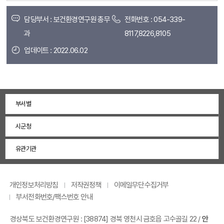
담당부서 : 보건환경연구원 총무
전화번호 : 054-339-
과
8117,8226,8105
업데이트 : 2022.06.02
부서별
시군청
유관기관
개인정보처리방침
저작권정책
이메일무단수집거부
부서전화번호/팩스번호 안내
경상북도 보건환경연구원 :
[38874] 경북 영천시 금호읍 고수골길 22
/
안