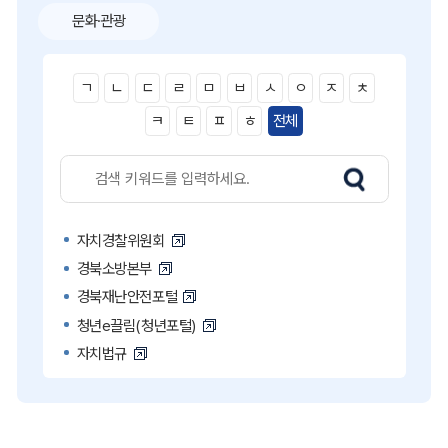
문화·관광
ㄱ
ㄴ
ㄷ
ㄹ
ㅁ
ㅂ
ㅅ
ㅇ
ㅈ
ㅊ
ㅋ
ㅌ
ㅍ
ㅎ
전체
자치경찰위원회
경북소방본부
경북재난안전포털
청년e끌림(청년포털)
자치법규
고액·상습 체납자 명단
국민콜110
공직비리 익명신고