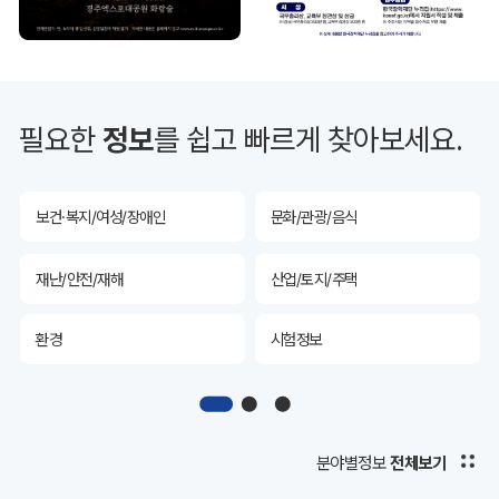
투자유치
공공데이터&통계
예산/재정/계약/세금
농업/축산
필요한
정보
를 쉽고 빠르게 찾아보세요.
산림
해양/수산
보건·복지/여성/장애인
문화/관광/음식
재난/안전/재해
산업/토지/주택
환경
시험정보
경제
디지털아카이브
투자유치
공공데이터&통계
분야별정보
전체보기