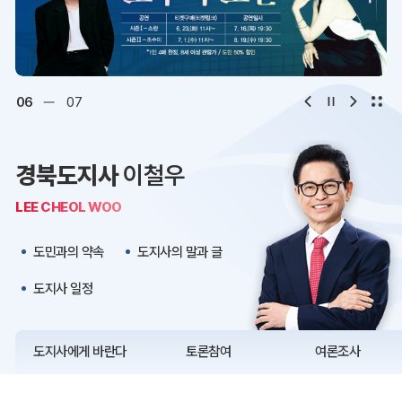
디지털아카이브
문화·관광
오시는 길
청사약도
06
07
보도자료
재정정보
경북도지사
이철우
K보듬 6000
클린신고
LEE CHEOL WOO
정보공개
도민과의 약속
도지사의 말과 글
도지사 일정
도지사에게 바란다
토론참여
여론조사