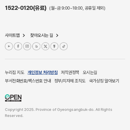
주민참여예산제도
1522-0120(유료)
(월~금 9:00~18:00, 공휴일 제외)
정보공개포털
노인복지
응급의료기관안내
사이트맵
찾아오시는 길
여성복지
장애인 복지시책
청소년복지
개별주택공시가격
귀농귀촌종합지원센터
누리집 지도
개인정보 처리방침
저작권정책
오시는길
부동산중개보수 안내
부서전화번호/팩스번호 안내
정부/지자체 조직도
국가상징 알아보기
조상 땅 찾기
토지이용계획
국내 투자인센티브
Copyright 2025. Province of Gyeongsangbuk-do. All Rights
농산물시세
Reserved.
소비자물가
소비자행복센터