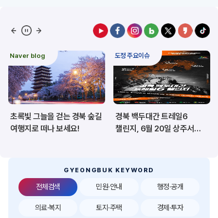
예산/재정/계약/세금
농업/축산
산림
해양/수산
Naver blog
도정 주요이슈
보건·복지/여성/장애인
문화/관광/음식
재난/안전/재해
산업/토지/주택
초록빛 그늘을 걷는 경북 숲길
경북 백두대간 트레일6
환경
시험정보
여행지로 떠나 보세요!
챌린지, 6월 20일 상주서
개막
경제
디지털아카이브
투자유치
공공데이터&통계
GYEONGBUK KEYWORD
전체검색
민원·안내
행정·공개
의료·복지
토지·주택
경제·투자