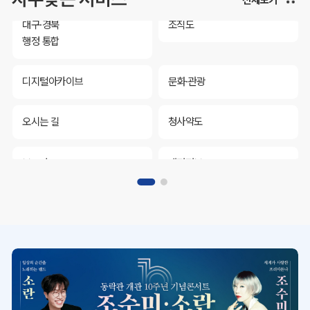
대구·경북
조직도
행정 통합
디지털아카이브
문화·관광
오시는 길
청사약도
보도자료
재정정보
K보듬 6000
클린신고
정보공개
대구·경북
조직도
행정 통합