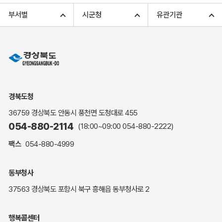
고향사랑기부 아너스 클럽
부서별
시군청
유관기관
고향사랑기부 안내
무인민원발급
민원상담
민원안내
민원편람(민원서식)
여권안내
경북도청
해명·설명자료
36759 경상북도 안동시 풍천면 도청대로 455
자주하는 질문
054-880-2114
(18:00~09:00
054-880-2222
)
정부24(민원서식)
팩스
054-880-4999
복지신문고
계약정보공개
동부청사
경북공공데이터&통계
37563 경상북도 포항시 북구 흥해읍 동부청사로 2
세입세출예산서
수의계약 현황공개
행복콜센터
업무추진비 공개