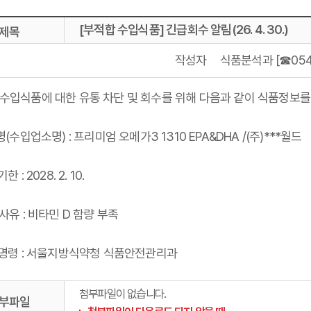
[부적합 수입식품] 긴급회수 알림(26. 4. 30.)
제목
작성자
식품분석과 [☎054
수입식품에 대한 유통 차단 및 회수를 위해 다음과 같이 식품정보를
명(수입업소명) : 프리미엄 오메가3 1310 EPA&DHA /(주)***월드
한 : 2028. 2. 10.
수사유 : 비타민 D 함량 부족
수명령 : 서울지방식약청 식품안전관리과
첨부파일이 없습니다.
부파일