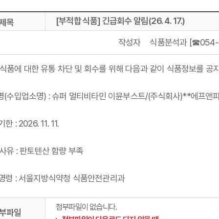
[부적합 식품] 긴급회수 알림(26. 4. 17.)
제목
작성자
식품분석과 [☎054-8
식품에 대한 유통 차단 및 회수를 위해 다음과 같이 식품정보를 공
품명(수입업소명) : 슈퍼 멀티비타민 이뮨부스트/(주식회사)**에프앤
한 : 2026. 11. 11.
수사유 : 판토텐산 함량 부족
수명령 : 서울지방식약청 식품안전관리과
첨부파일이 없습니다.
부파일