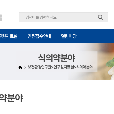
주메뉴 바로가기
본문 바로가기
구원자료실
민원접수안내
열린마당
식의약분야
보건환경연구원>연구원자료실>식의약분야
약분야