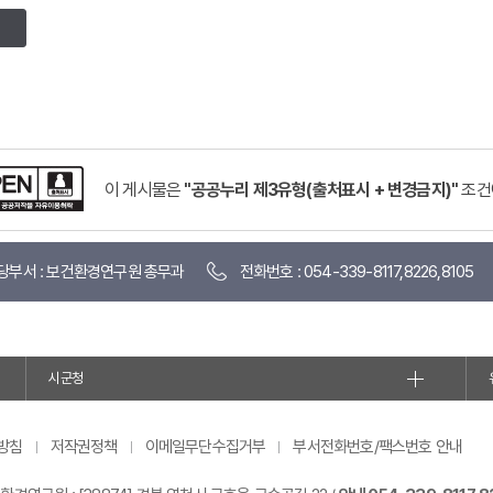
이 게시물은
"공공누리 제3유형(출처표시 + 변경금지)"
조건
당부서 : 보건환경연구원 총무과
전화번호 : 054-339-8117,8226,8105
시군청
방침
저작권정책
이메일무단수집거부
부서전화번호/팩스번호 안내