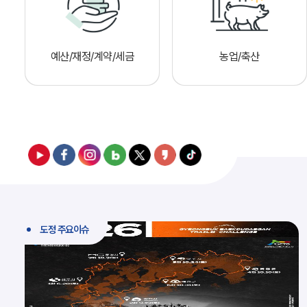
예산/재정/계약/세금
농업/축산
도정 주요이슈