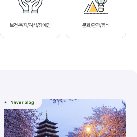
보건·복지/여성/장애인
문화/관광/음식
Naver blog