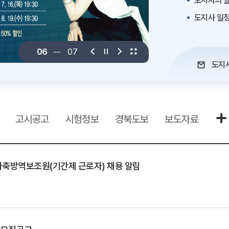
도지사의 말
도지사 일
06
07
도지
고시공고
시험정보
경북도보
보도자료
축방역보조원(기간제 근로자) 채용 알림