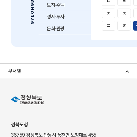
ㅁ
ㅂ
토지·주택
ㅈ
ㅊ
경제·투자
ㅍ
ㅎ
문화·관광
부서별
경북도청
36759 경상북도 안동시 풍천면 도청대로 455