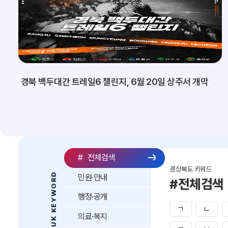
경북 백두대간 트레일6 챌린지, 6월 20일 상주서 개막
#
전체검색
경상북도 키워드
GYEONGBUK KEYWORD
민원·안내
#전체검색
행정·공개
ㄱ
ㄴ
의료·복지