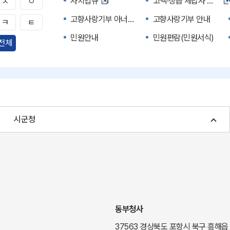
자치법규
고액·상습 체납자 명단
ㅅ
ㅇ
고향사랑기부 아너스 클럽
고향사랑기부 안내
ㅋ
ㅌ
민원안내
민원편람(민원서식)
전체
자주하는 질문
정부24(민원서식)
경북공공데이터&통계
세입세출예산서
주민참여예산제도
정보공개포털
여성복지
장애인 복지시책
시군청
귀농귀촌종합지원센터
부동산중개보수 안내
국내 투자인센티브
농산물시세
신기술오픈마켓
일자리/채용
투자환경
경북 이달의 축제행사
경북e맛(음식정보)
경상북도 대기정보
동부청사
도립예술단
도립예술단 공연소개
37563 경상북도 포항시 북구 흥해읍