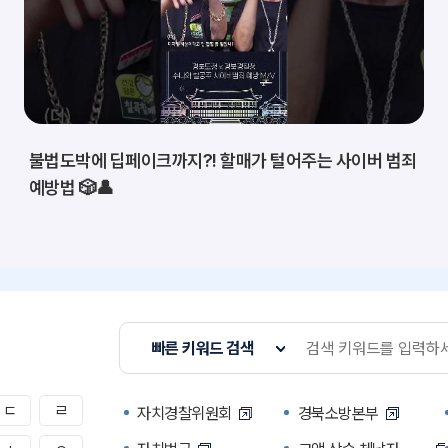
불법도박에 딥페이크까지?! 할매가 털어주는 사이버 범죄
예방법 🎲👤
빠른 키워드 검색
ㄷ
ㄹ
자치경찰위원회
경북소방본부