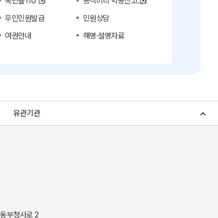
국민콜110
공직비리 익명신고
무인민원발급
민원상담
여권안내
해명·설명자료
복지신문고
계약정보공개
수의계약 현황공개
업무추진비 공개
노인복지
응급의료기관안내
청소년복지
개별주택공시가격
유관기관
조상 땅 찾기
토지이용계획
소비자물가
소비자행복센터
중소기업지원
지역사랑상품권
경북나드리
경북여행책자신청
경상북도 지정문화재
경상북도 수목원
동락관
민물고기생태체험관
 동부청사로 2