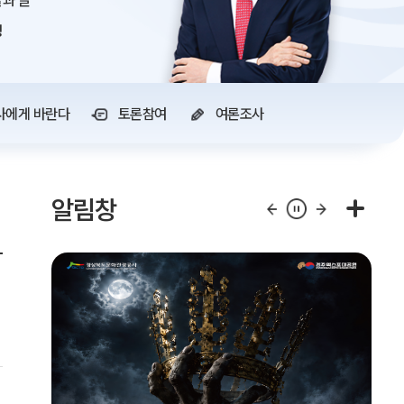
과 글
정
사에게 바란다
토론참여
여론조사
알림창