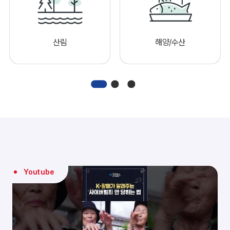
산림
해양/수산
Youtube