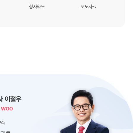
청사약도
보도자료
사
이철우
L WOO
약속