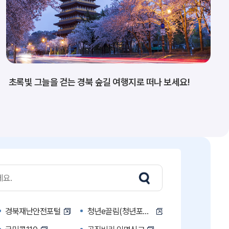
초록빛 그늘을 걷는 경북 숲길 여행지로 떠나 보세요!
경북재난안전포털
청년e끌림(청년포털)