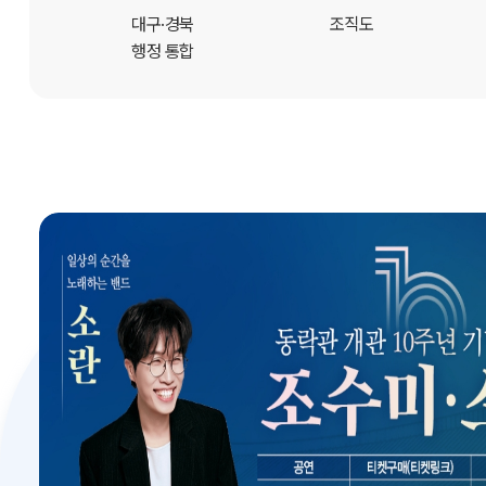
개
대구·경북
조직도
행정 통합