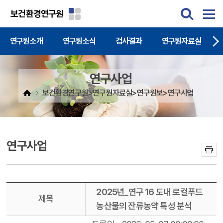
주메뉴 바로가기
본문 바로가기
보건환경연구원
연구원소개
연구원소식
검사결과
연구원자료실
연구사업
보건환경연구원>연구원자료실>연구원보>연구사업
연구사업
2025년_연구 16 도내 로컬푸드
제목
농산물의 잔류농약 특성 분석