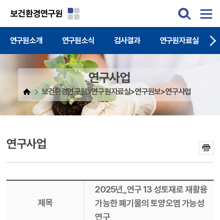
주메뉴 바로가기
본문 바로가기
보건환경연구원
연구원소개
연구원소식
검사결과
연구원자료실
연구사업
보건환경연구원>연구원자료실>연구원보>연구사업
연구사업
2025년_연구 13 성토재로 재활용
제목
가능한 폐기물의 토양오염 가능성
연구