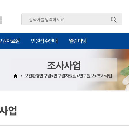
주메뉴 바로가기
본문 바로가기
구원자료실
민원접수안내
열린마당
조사사업
보건환경연구원>연구원자료실>연구원보>조사사업
사업