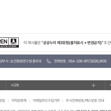
이 게시물은
"공공누리 제3유형(출처표시 + 변경금지)"
조건
당부서 : 보건환경연구원 총무과
전화번호 : 054-339-8117,8226,8105
시군청
방침
저작권정책
이메일무단수집거부
부서전화번호/팩스번호 안내