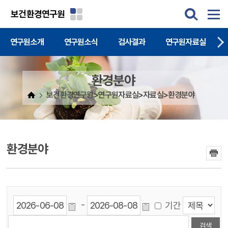
주메뉴 바로가기
본문 바로가기
보건환경연구원
연구원소개
연구원소식
검사결과
연구원자료실
환경분야
보건환경연구원>연구원자료실>자료실>환경분야
환경분야
-
기간