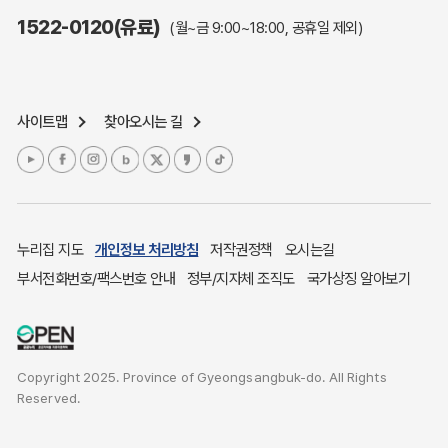
주민참여예산제도
1522-0120(유료)
(월~금 9:00~18:00, 공휴일 제외)
정보공개포털
노인복지
응급의료기관안내
사이트맵
찾아오시는 길
여성복지
장애인 복지시책
청소년복지
개별주택공시가격
귀농귀촌종합지원센터
누리집 지도
개인정보 처리방침
저작권정책
오시는길
부동산중개보수 안내
부서전화번호/팩스번호 안내
정부/지자체 조직도
국가상징 알아보기
조상 땅 찾기
토지이용계획
국내 투자인센티브
Copyright 2025. Province of Gyeongsangbuk-do. All Rights
농산물시세
Reserved.
소비자물가
소비자행복센터