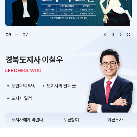
디지털아카이브
문화·관광
오시는 길
청사약도
06
07
보도자료
재정정보
경북도지사
이철우
K보듬 6000
클린신고
LEE CHEOL WOO
정보공개
도민과의 약속
도지사의 말과 글
도지사 일정
도지사에게 바란다
토론참여
여론조사