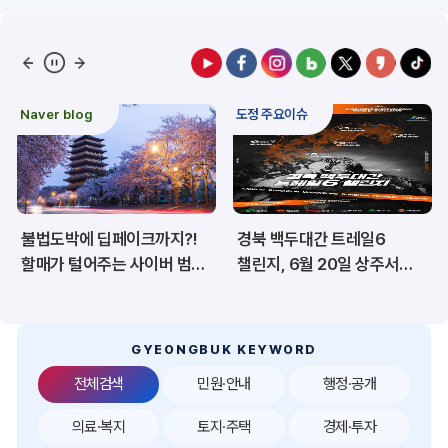
예산/재정/계약/세금
농업/축산
산림
해양/수산
Naver blog
도정 주요이슈
보건·복지/여성/장애인
문화/관광/음식
재난/안전/재해
산업/토지/주택
불법도박에 딥페이크까지?!
경북 백두대간 트레일6
환경
시험정보
할매가 털어주는 사이버 범죄
챌린지, 6월 20일 상주서
예방법
개막
경제
디지털아카이브
투자유치
공공데이터&통계
GYEONGBUK KEYWORD
전체검색
민원·안내
행정·공개
의료·복지
토지·주택
경제·투자