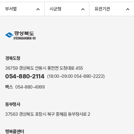
고향사랑기부 아너스 클럽
부서별
시군청
유관기관
고향사랑기부 안내
무인민원발급
민원상담
민원안내
민원편람(민원서식)
여권안내
경북도청
해명·설명자료
36759 경상북도 안동시 풍천면 도청대로 455
자주하는 질문
054-880-2114
(18:00~09:00
054-880-2222
)
정부24(민원서식)
팩스
054-880-4999
복지신문고
계약정보공개
동부청사
경북공공데이터&통계
37563 경상북도 포항시 북구 흥해읍 동부청사로 2
세입세출예산서
수의계약 현황공개
행복콜센터
업무추진비 공개