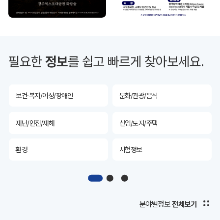
투자유치
공공데이터&통계
예산/재정/계약/세금
농업/축산
필요한
정보
를 쉽고 빠르게 찾아보세요.
산림
해양/수산
보건·복지/여성/장애인
문화/관광/음식
재난/안전/재해
산업/토지/주택
환경
시험정보
경제
디지털아카이브
투자유치
공공데이터&통계
분야별정보
전체보기