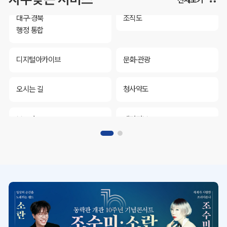
대구·경북
조직도
행정 통합
디지털아카이브
문화·관광
오시는 길
청사약도
보도자료
재정정보
K보듬 6000
클린신고
정보공개
대구·경북
조직도
행정 통합