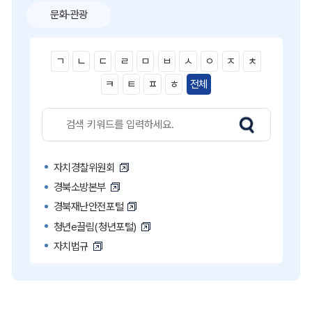
문화·관광
ㄱ
ㄴ
ㄷ
ㄹ
ㅁ
ㅂ
ㅅ
ㅇ
ㅈ
ㅊ
ㅋ
ㅌ
ㅍ
ㅎ
전체
자치경찰위원회
경북소방본부
경북재난안전포털
청년e끌림(청년포털)
자치법규
고액·상습 체납자 명단
국민콜110
공직비리 익명신고