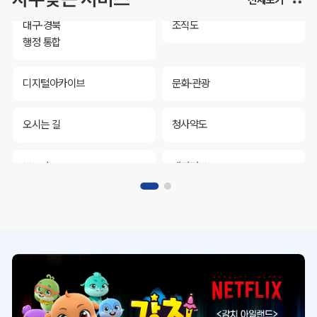
대구·경북
조직도
행정 통합
디지털아카이브
문화·관광
오시는 길
청사약도
보도자료
재정정보
K보듬 6000
클린신고
정보공개
대구·경북
조직도
행정 통합