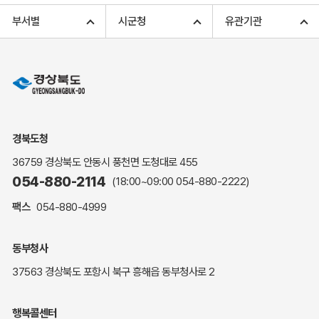
고향사랑기부 아너스 클럽
부서별
시군청
유관기관
고향사랑기부 안내
무인민원발급
민원상담
민원안내
민원편람(민원서식)
여권안내
경북도청
해명·설명자료
36759 경상북도 안동시 풍천면 도청대로 455
자주하는 질문
054-880-2114
(18:00~09:00
054-880-2222
)
정부24(민원서식)
팩스
054-880-4999
복지신문고
계약정보공개
동부청사
경북공공데이터&통계
37563 경상북도 포항시 북구 흥해읍 동부청사로 2
세입세출예산서
수의계약 현황공개
행복콜센터
업무추진비 공개