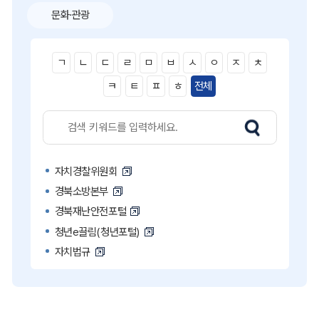
문화·관광
ㄱ
ㄴ
ㄷ
ㄹ
ㅁ
ㅂ
ㅅ
ㅇ
ㅈ
ㅊ
ㅋ
ㅌ
ㅍ
ㅎ
전체
자치경찰위원회
경북소방본부
경북재난안전포털
청년e끌림(청년포털)
자치법규
고액·상습 체납자 명단
국민콜110
공직비리 익명신고