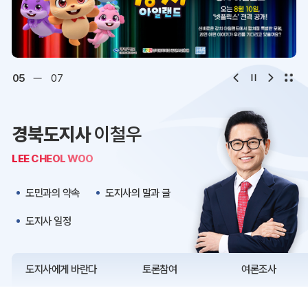
디지털아카이브
문화·관광
오시는 길
청사약도
06
07
보도자료
재정정보
경북도지사
이철우
K보듬 6000
클린신고
LEE CHEOL WOO
정보공개
도민과의 약속
도지사의 말과 글
도지사 일정
도지사에게 바란다
토론참여
여론조사