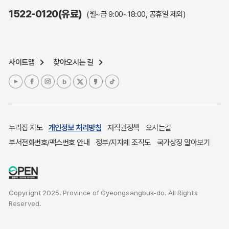
주민참여예산제도
1522-0120(유료)
(월~금 9:00~18:00, 공휴일 제외)
정보공개포털
노인복지
응급의료기관안내
사이트맵
찾아오시는 길
여성복지
장애인 복지시책
청소년복지
개별주택공시가격
귀농귀촌종합지원센터
누리집 지도
개인정보 처리방침
저작권정책
오시는길
부동산중개보수 안내
부서전화번호/팩스번호 안내
정부/지자체 조직도
국가상징 알아보기
조상 땅 찾기
토지이용계획
국내 투자인센티브
Copyright 2025. Province of Gyeongsangbuk-do. All Rights
농산물시세
Reserved.
소비자물가
소비자행복센터