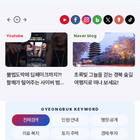
예산/재정/계약/세금
농업/축산
산림
해양/수산
Naver blog
도정 주요이슈
보건·복지/여성/장애인
문화/관광/음식
재난/안전/재해
산업/토지/주택
초록빛 그늘을 걷는 경북 숲길
경북 백두대간 트레일6
환경
시험정보
죄
여행지로 떠나 보세요!
챌린지, 6월 20일 상주서
개막
경제
디지털아카이브
투자유치
공공데이터&통계
GYEONGBUK KEYWORD
전체검색
민원·안내
행정·공개
의료·복지
토지·주택
경제·투자