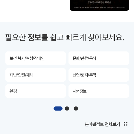
투자유치
공공데이터&통계
예산/재정/계약/세금
농업/축산
필요한
정보
를 쉽고 빠르게 찾아보세요.
산림
해양/수산
보건·복지/여성/장애인
문화/관광/음식
재난/안전/재해
산업/토지/주택
환경
시험정보
경제
디지털아카이브
투자유치
공공데이터&통계
분야별정보
전체보기