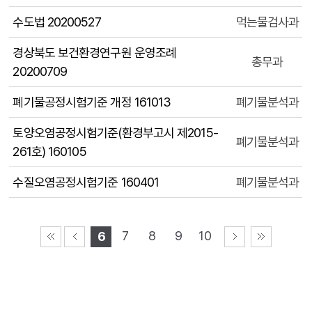
수도법 20200527
먹는물검사과
경상북도 보건환경연구원 운영조례
총무과
20200709
폐기물공정시험기준 개정 161013
폐기물분석과
토양오염공정시험기준(환경부고시 제2015-
폐기물분석과
261호) 160105
수질오염공정시험기준 160401
폐기물분석과
7
8
9
10
6