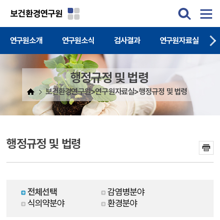
주메뉴 바로가기
본문 바로가기
보건환경연구원
연구원소개
연구원소식
검사결과
연구원자료실
행정규정 및 법령
보건환경연구원>연구원자료실>행정규정 및 법령
행정규정 및 법령
전체선택
감염병분야
식의약분야
환경분야