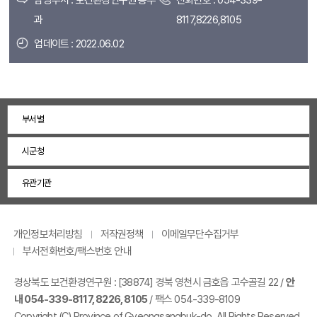
담당부서 : 보건환경연구원 총무
전화번호 : 054-339-
과
8117,8226,8105
업데이트 : 2022.06.02
부서별
시군청
유관기관
개인정보처리방침
저작권정책
이메일무단수집거부
부서전화번호/팩스번호 안내
경상북도 보건환경연구원 :
[38874] 경북 영천시 금호읍 고수골길 22
/
안
내 054-339-8117, 8226, 8105
/ 팩스 054-339-8109
Copyright (C) Province of Gyeongsangbuk-do. All Rights Reserved.