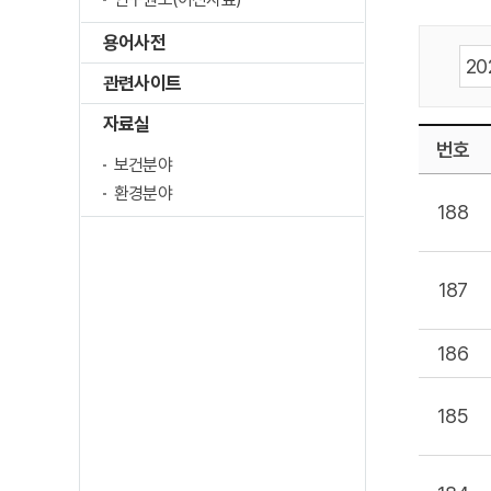
용어사전
관련사이트
자료실
번호
보건분야
환경분야
188
187
186
185