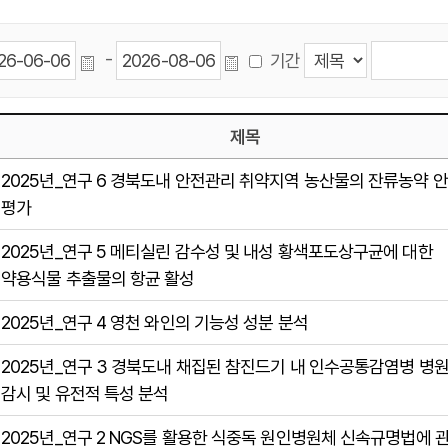
-
기간
제목
2025년_연구 6 경북도내 안전관리 취약지역 농산물의 잔류농약 
평가
2025년_연구 5 메티실린 감수성 및 내성 황색포도상구균에 대한
약용식물 추출물의 항균 활성
2025년_연구 4 영천 와인의 기능성 성분 분석
2025년_연구 3 경북도내 채집된 참진드기 내 인수공통감염병 병
감시 및 유전적 특성 분석
2025년_연구 2 NGS를 활용한 식중독 원인병원체 신속규명법에 