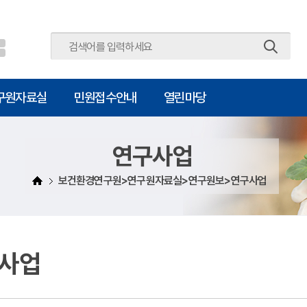
주메뉴 바로가기
본문 바로가기
구원자료실
민원접수안내
열린마당
연구사업
보건환경연구원>연구원자료실>연구원보>연구사업
사업