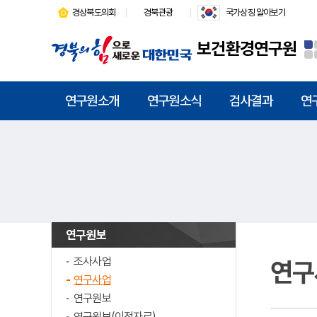
경상북도의회
경북관광
국가상징 알아보기
보건환경연구원
연구원소개
연구원소식
검사결과
연
연구원보
조사사업
연구
연구사업
연구원보
연구원보(이전자료)