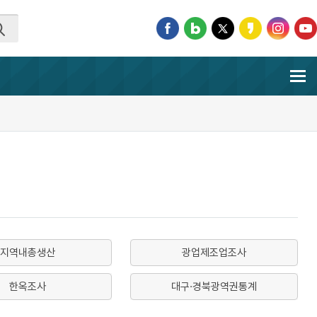
지역내총생산
광업제조업조사
한옥조사
대구·경북광역권통계