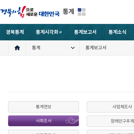
통계
경북통계
통계시각화
통계보고서
통계소식
새창
통계
통계보고서
통계연보
사업체조사
사회조사
장래인구추계