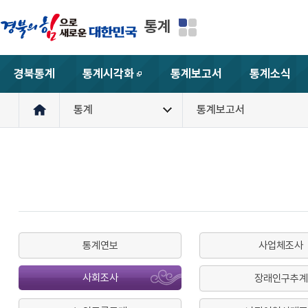
통계
경북통계
통계시각화
통계보고서
통계소식
새창
통계
통계보고서
통계연보
사업체조사
사회조사
장래인구추계