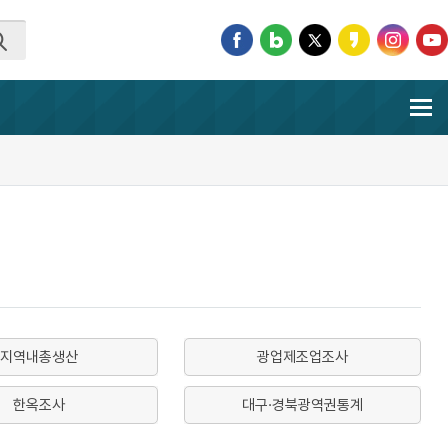
지역내총생산
광업제조업조사
한옥조사
대구·경북광역권통계