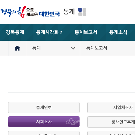
통계
경북통계
통계시각화
통계보고서
통계소식
새창
통계
통계보고서
통계연보
사업체조사
사회조사
장래인구추계