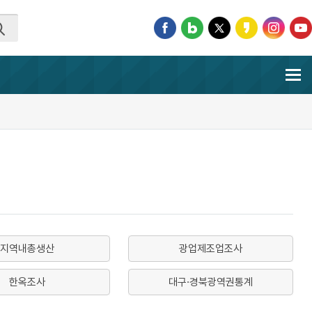
지역내총생산
광업제조업조사
한옥조사
대구·경북광역권통계