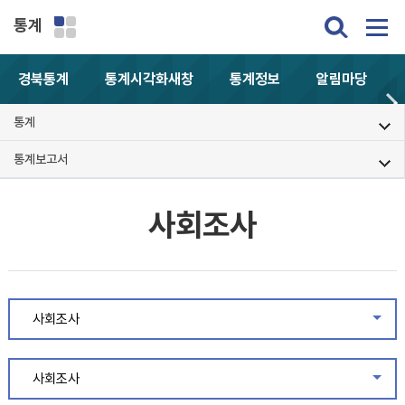
통계
경북통계
통계시각화
새창
통계정보
알림마당
통계
통계보고서
사회조사
사회조사
같은
사회조사
같은