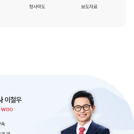
청사약도
보도자료
사
이철우
L WOO
약속