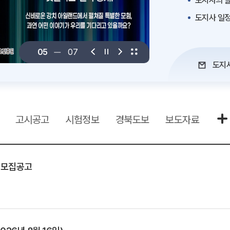
도지사의 말
도지사 일
06
07
도지
고시공고
시험정보
경북도보
보도자료
 모집공고