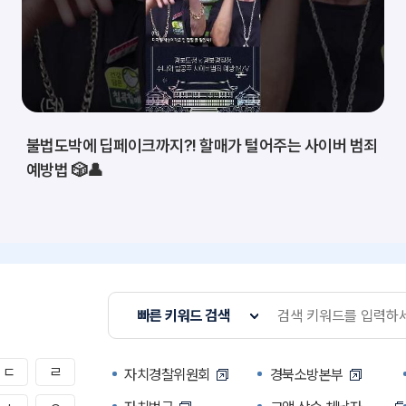
불법도박에 딥페이크까지?! 할매가 털어주는 사이버 범죄
예방법 🎲👤
빠른 키워드 검색
ㄷ
ㄹ
자치경찰위원회
경북소방본부