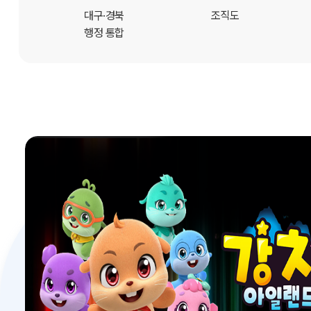
개
대구·경북
조직도
행정 통합