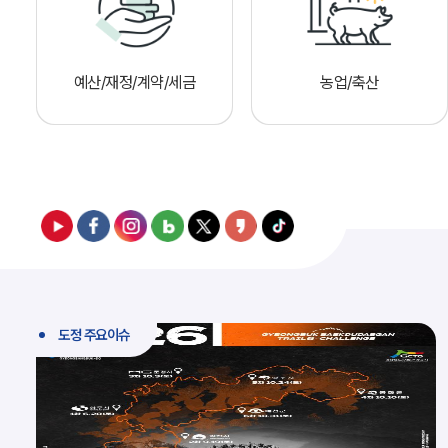
예산/재정/계약/세금
농업/축산
도정 주요이슈