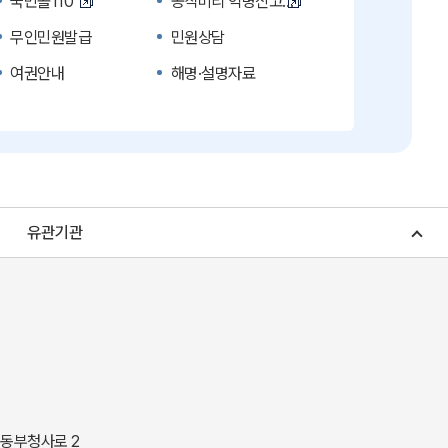
국민콜110
공직비리 익명신고
무인민원발급
민원상담
여권안내
해명·설명자료
복지신문고
계약정보공개
수의계약 현황공개
업무추진비 공개
노인복지
응급의료기관안내
청소년복지
개별주택공시가격
유관기관
조상 땅 찾기
토지이용계획
소비자물가
소비자행복센터
중소기업지원
지역사랑상품권
경북나드리
경북여행책자신청
경상북도 지정문화재
경상북도 수목원
동락관
민물고기생태체험관
 동부청사로 2