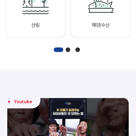
산림
해양/수산
Youtube