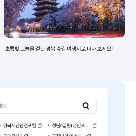
초록빛 그늘을 걷는 경북 숲길 여행지로 떠나 보세요!
경북재난안전포털
청년e끌림(청년포털)