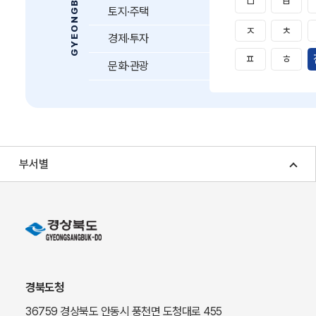
ㅁ
ㅂ
토지·주택
ㅈ
ㅊ
경제·투자
ㅍ
ㅎ
문화·관광
부서별
경북도청
36759 경상북도 안동시 풍천면 도청대로 455