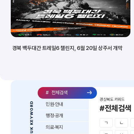
경북 백두대간 트레일6 챌린지, 6월 20일 상주서 개막
#
전체검색
경상북도 키워드
GYEONGBUK KEYWORD
민원·안내
#전체검색
행정·공개
ㄱ
ㄴ
의료·복지