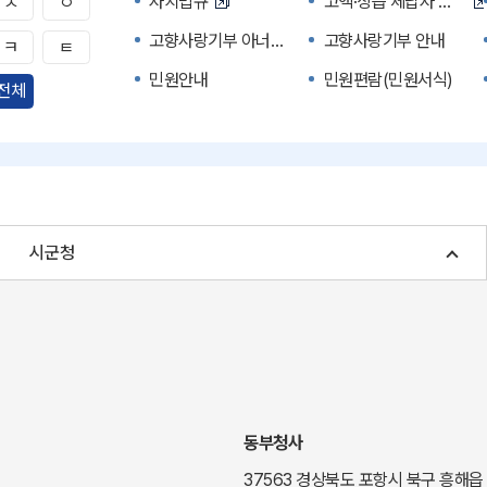
자치법규
고액·상습 체납자 명단
ㅅ
ㅇ
고향사랑기부 아너스 클럽
고향사랑기부 안내
ㅋ
ㅌ
민원안내
민원편람(민원서식)
전체
자주하는 질문
정부24(민원서식)
경북공공데이터&통계
세입세출예산서
주민참여예산제도
정보공개포털
여성복지
장애인 복지시책
시군청
귀농귀촌종합지원센터
부동산중개보수 안내
국내 투자인센티브
농산물시세
신기술오픈마켓
일자리/채용
투자환경
경북 이달의 축제행사
경북e맛(음식정보)
경상북도 대기정보
동부청사
도립예술단
도립예술단 공연소개
37563 경상북도 포항시 북구 흥해읍