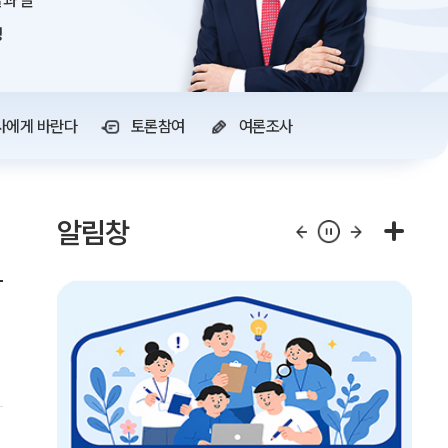
과 글
정
사에게 바란다
토론참여
여론조사
알림창