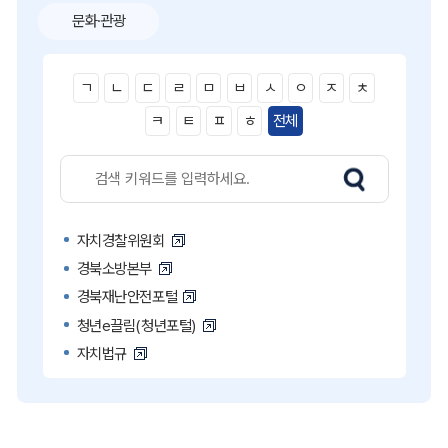
문화·관광
ㄱ
ㄴ
ㄷ
ㄹ
ㅁ
ㅂ
ㅅ
ㅇ
ㅈ
ㅊ
ㅋ
ㅌ
ㅍ
ㅎ
전체
자치경찰위원회
경북소방본부
경북재난안전포털
청년e끌림(청년포털)
자치법규
고액·상습 체납자 명단
국민콜110
공직비리 익명신고