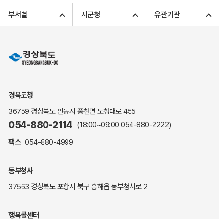
고향사랑기부 아너스 클럽
부서별
시군청
유관기관
고향사랑기부 안내
무인민원발급
민원상담
민원안내
민원편람(민원서식)
여권안내
경북도청
해명·설명자료
36759 경상북도 안동시 풍천면 도청대로 455
자주하는 질문
054-880-2114
(18:00~09:00
054-880-2222
)
정부24(민원서식)
팩스
054-880-4999
복지신문고
계약정보공개
동부청사
경북공공데이터&통계
37563 경상북도 포항시 북구 흥해읍 동부청사로 2
세입세출예산서
수의계약 현황공개
행복콜센터
업무추진비 공개