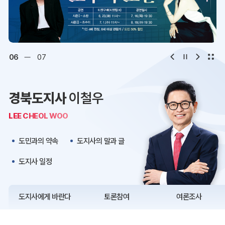
디지털아카이브
문화·관광
오시는 길
청사약도
06
07
보도자료
재정정보
경북도지사
이철우
K보듬 6000
클린신고
LEE CHEOL WOO
정보공개
도민과의 약속
도지사의 말과 글
도지사 일정
도지사에게 바란다
토론참여
여론조사