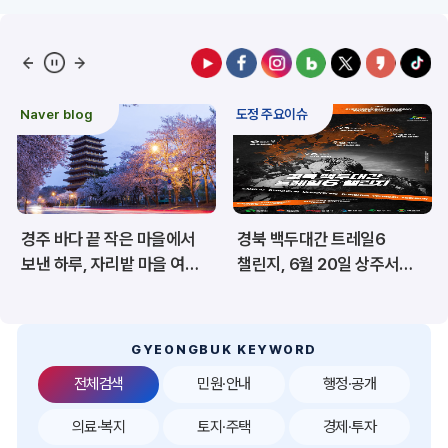
예산/재정/계약/세금
농업/축산
산림
해양/수산
Naver blog
도정 주요이슈
보건·복지/여성/장애인
문화/관광/음식
재난/안전/재해
산업/토지/주택
경주 바다 끝 작은 마을에서
경북 백두대간 트레일6
환경
시험정보
보낸 하루, 자리밭 마을 여름
챌린지, 6월 20일 상주서
이야기
개막
경제
디지털아카이브
투자유치
공공데이터&통계
GYEONGBUK KEYWORD
전체검색
민원·안내
행정·공개
의료·복지
토지·주택
경제·투자