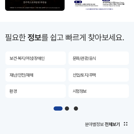
투자유치
공공데이터&통계
예산/재정/계약/세금
농업/축산
필요한
정보
를 쉽고 빠르게 찾아보세요.
산림
해양/수산
보건·복지/여성/장애인
문화/관광/음식
재난/안전/재해
산업/토지/주택
환경
시험정보
경제
디지털아카이브
투자유치
공공데이터&통계
분야별정보
전체보기