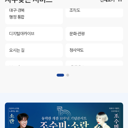
대구·경북
조직도
행정 통합
디지털아카이브
문화·관광
오시는 길
청사약도
보도자료
재정정보
K보듬 6000
클린신고
정보공개
대구·경북
조직도
행정 통합