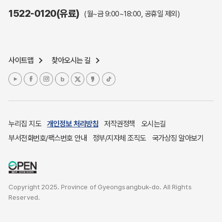
주민참여예산제도
1522-0120(유료)
(월~금 9:00~18:00, 공휴일 제외)
정보공개포털
노인복지
응급의료기관안내
사이트맵
찾아오시는 길
여성복지
장애인 복지시책
청소년복지
개별주택공시가격
귀농귀촌종합지원센터
누리집 지도
개인정보 처리방침
저작권정책
오시는길
부동산중개보수 안내
부서전화번호/팩스번호 안내
정부/지자체 조직도
국가상징 알아보기
조상 땅 찾기
토지이용계획
국내 투자인센티브
Copyright 2025. Province of Gyeongsangbuk-do. All Rights
농산물시세
Reserved.
소비자물가
소비자행복센터