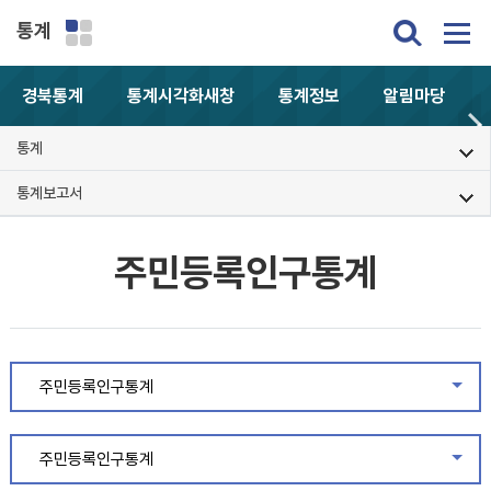
통계
경북통계
통계시각화
새창
통계정보
알림마당
통계
통계보고서
주민등록인구통계
주민등록인구통계
같은
주민등록인구통계
같은