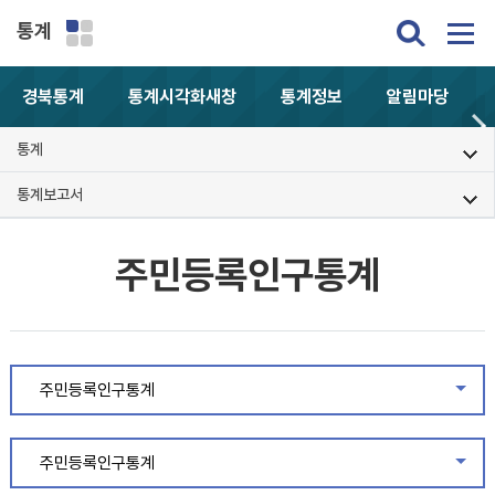
통계
경북통계
통계시각화
새창
통계정보
알림마당
통계
통계보고서
주민등록인구통계
주민등록인구통계
같은
주민등록인구통계
같은