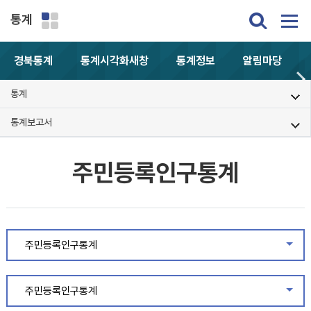
통계
경북통계
통계시각화
새창
통계정보
알림마당
통계
통계보고서
주민등록인구통계
주민등록인구통계
같은
주민등록인구통계
같은