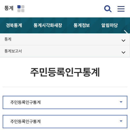
통계
경북통계
통계시각화
새창
통계정보
알림마당
통계
통계보고서
주민등록인구통계
주민등록인구통계
같은
주민등록인구통계
같은