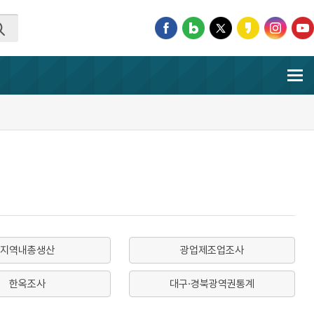
지역내총생산
광업제조업조사
한옥조사
대구·경북광역권통계