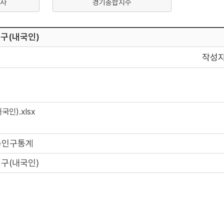
사
경기종합지수
인구(내국인)
작성
인).xlsx
록인구통계
인구(내국인)