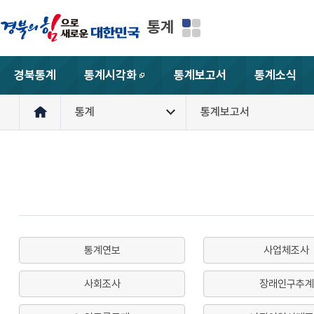
통계
경북통계
통계시각화
통계보고서
통계소식
새창
통계
통계보고서
통계연보
사업체조사
사회조사
장래인구추계