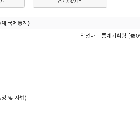
사
경기종합지수
통계,국제통계)
작성자
통계기획팀 [☎05
정 및 사법)