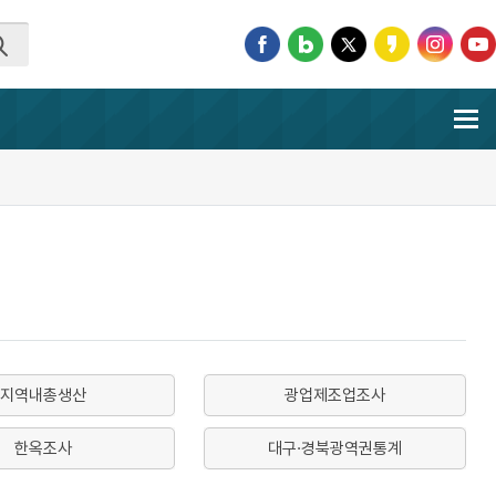
지역내총생산
광업제조업조사
한옥조사
대구·경북광역권통계