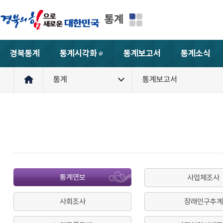
통계
경북통계
통계시각화
통계보고서
통계소식
새창
통계
통계보고서
통계연보
사업체조사
사회조사
장래인구추계