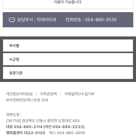
이용이 가능합니다.
담당부서 :
빅데이터과
전화번호 :
054-880-2535
부서별
시군청
유관기관
개인정보처리방침
저작권정책
이메일무단수집거부
부서전화번호/팩스번호 안내
경북도청 :
[36759] 경상북도 안동시 풍천면 도청대로 455
대표 054-880-2114 (야간 054-880-2222)
행복콜센터 1522-0120
팩스 054-880-4999