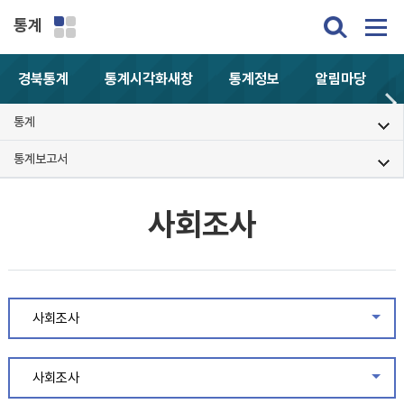
통계
경북통계
통계시각화
새창
통계정보
알림마당
통계
통계보고서
사회조사
사회조사
같은
사회조사
같은