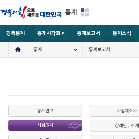
통계
경북통계
통계시각화
통계보고서
통계소식
새창
통계
통계보고서
통계연보
사업체조사
사회조사
장래인구추계