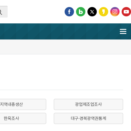
지역내총생산
광업제조업조사
한옥조사
대구·경북광역권통계