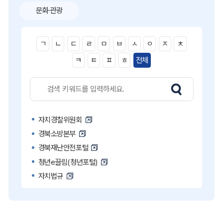
문화·관광
ㄱ
ㄴ
ㄷ
ㄹ
ㅁ
ㅂ
ㅅ
ㅇ
ㅈ
ㅊ
ㅋ
ㅌ
ㅍ
ㅎ
전체
자치경찰위원회
경북소방본부
경북재난안전포털
청년e끌림(청년포털)
자치법규
고액·상습 체납자 명단
국민콜110
공직비리 익명신고