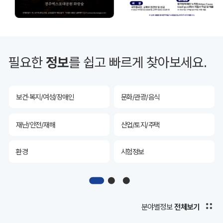
투자유치
공공데이터&통계
예산/재정/계약/세금
농업/축산
필요한
정보
를 쉽고 빠르게 찾아보세요.
산림
해양/수산
보건·복지/여성/장애인
문화/관광/음식
재난/안전/재해
산업/토지/주택
환경
시험정보
경제
디지털아카이브
투자유치
공공데이터&통계
분야별정보
전체보기