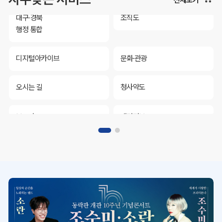
대구·경북
조직도
행정 통합
디지털아카이브
문화·관광
오시는 길
청사약도
보도자료
재정정보
K보듬 6000
클린신고
정보공개
대구·경북
조직도
행정 통합