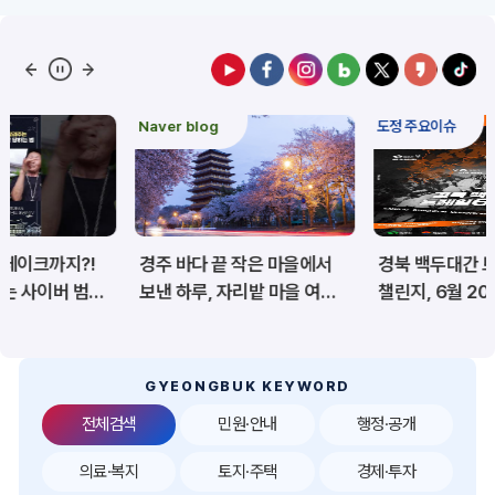
예산/재정/계약/세금
농업/축산
산림
해양/수산
Naver blog
도정 주요이슈
보건·복지/여성/장애인
문화/관광/음식
재난/안전/재해
산업/토지/주택
경주 바다 끝 작은 마을에서
경북 백두대간 트레일6
환경
시험정보
보낸 하루, 자리밭 마을 여름
챌린지, 6월 20일 상주서
이야기
개막
경제
디지털아카이브
투자유치
공공데이터&통계
GYEONGBUK KEYWORD
전체검색
민원·안내
행정·공개
의료·복지
토지·주택
경제·투자