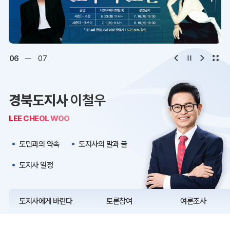
디지털아카이브
문화·관광
오시는 길
청사약도
06
07
보도자료
재정정보
경북도지사
이철우
K보듬 6000
클린신고
LEE CHEOL WOO
정보공개
도민과의 약속
도지사의 말과 글
도지사 일정
도지사에게 바란다
토론참여
여론조사