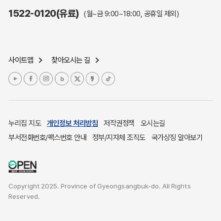
주민참여예산제도
1522-0120(유료)
(월~금 9:00~18:00, 공휴일 제외)
정보공개포털
노인복지
응급의료기관안내
사이트맵
찾아오시는 길
여성복지
장애인 복지시책
청소년복지
개별주택공시가격
귀농귀촌종합지원센터
누리집 지도
개인정보 처리방침
저작권정책
오시는길
부동산중개보수 안내
부서전화번호/팩스번호 안내
정부/지자체 조직도
국가상징 알아보기
조상 땅 찾기
토지이용계획
국내 투자인센티브
Copyright 2025. Province of Gyeongsangbuk-do. All Rights
농산물시세
Reserved.
소비자물가
소비자행복센터