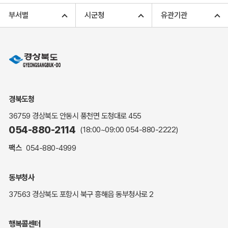
고향사랑기부 아너스 클럽
부서별
시군청
유관기관
고향사랑기부 안내
무인민원발급
민원상담
민원안내
민원편람(민원서식)
여권안내
경북도청
해명·설명자료
36759 경상북도 안동시 풍천면 도청대로 455
자주하는 질문
054-880-2114
(18:00~09:00
054-880-2222
)
정부24(민원서식)
팩스
054-880-4999
복지신문고
계약정보공개
동부청사
경북공공데이터&통계
37563 경상북도 포항시 북구 흥해읍 동부청사로 2
세입세출예산서
수의계약 현황공개
행복콜센터
업무추진비 공개