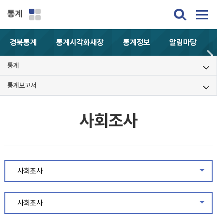
통계
경북통계
통계시각화
새창
통계정보
알림마당
통계
통계보고서
사회조사
사회조사
같은
사회조사
같은