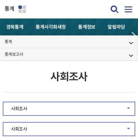
통계
경북통계
통계시각화
새창
통계정보
알림마당
통계
통계보고서
사회조사
사회조사
같은
사회조사
같은