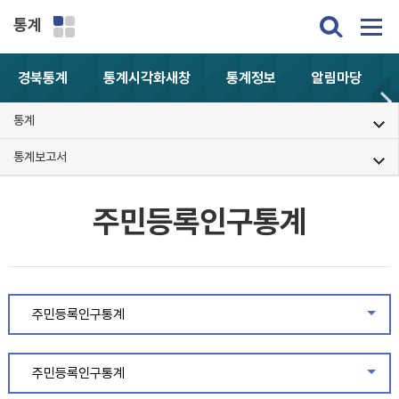
통계
경북통계
통계시각화
새창
통계정보
알림마당
통계
통계보고서
주민등록인구통계
주민등록인구통계
같은
주민등록인구통계
같은