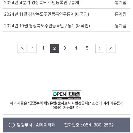
2024년 4분기 경상북도 주민등록인구통계
통계팀
2024년 11월 경상북도주민등록인구통계(내국인)
통계팀
2024년 10월 경상북도주민등록인구통계(내국인)
통계팀
1
3
4
5
2
이 게시물은
"공공누리 제3유형(출처표시 + 변경금지)"
조건에 따라 자유롭게
이용이 가능합니다.
담당부서 :
AI데이터과
전화번호 :
054-880-2562