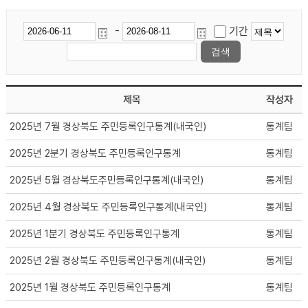
-
기간
제목
작성자
2025년 7월 경상북도 주민등록인구통계(내국인)
통계팀
2025년 2분기 경상북도 주민등록인구통계
통계팀
2025년 5월 경상북도주민등록인구통계(내국인)
통계팀
2025년 4월 경상북도 주민등록인구통계(내국인)
통계팀
2025년 1분기 경상북도 주민등록인구통계
통계팀
2025년 2월 경상북도 주민등록인구통계(내국인)
통계팀
2025년 1월 경상북도 주민등록인구통계
통계팀