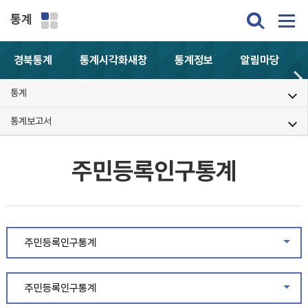
통계
경북통계
통계시각화
새창
통계정보
알림마당
통계
통계보고서
주민등록인구통계
주민등록인구통계
같은
주민등록인구통계
같은