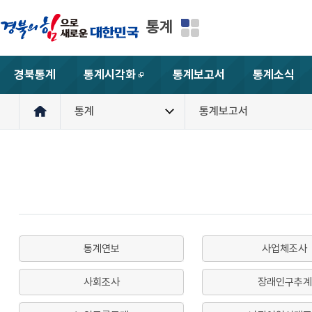
통계
경북통계
통계시각화
통계보고서
통계소식
새창
통계
통계보고서
통계연보
사업체조사
사회조사
장래인구추계