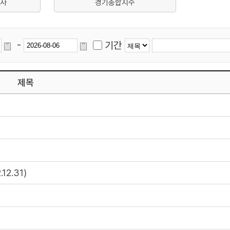
사
경기종합지수
-
기간
제목
2.31)