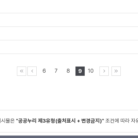
6
7
8
10
9
게시물은
"공공누리 제3유형(출처표시 + 변경금지)"
조건에 따라 자