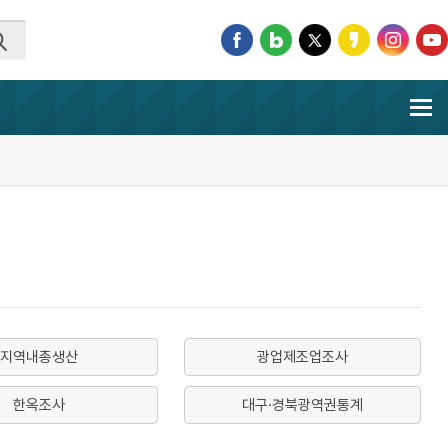
지역내총생산
광업제조업조사
한옥조사
대구·경북광역권통계